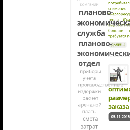
потребит
компании
снижени
планово-
энергоресу
тепла (Гк
экономическ
вырабатыв
служба
больше 
требуется 
планово-
(ДАЛЕЕ…)
экономическ
отдел
приборы
учета
производственные
оптим
издержки
разме
расчет
арендной
заказа
платы
05.11.2015
смета
затрат