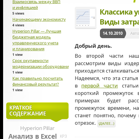
Взаимосвязь между ВВП
и инфляцией
Классика у
5 views
Начинающему экономисту
Виды затрат
4 views
Hyperion Pillar — Лучшая
14.10.2010
Авт
бюджетная модель
управленческого учета
Добрый день.
и планирования
Во второй части наш
1 view
Срок окупаемости
рассмотрим виды издер
модернизации оборудования
приходится сталкиваться
1 view
Надеемся, что эта стать
Как правильно посчитать
финансовый результат?
в
первой части
статьи
1 view
короткий промежуток 
примерах будет расс
КРАТКОЕ
промежуток времени, на
СОДЕРЖАНИЕ
станет понятно, почему
отрезок.
(ДАЛЕЕ…)
Hyperion Pillar
Анализ в Excel
КРЗ