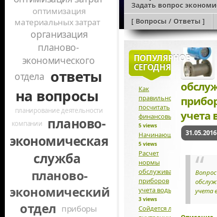
Задать вопрос экономи
оптимизация
E-ma
материальных затрат
[ Вопросы / Ответы ]
Э
организация
планово-
ПОПУЛЯРНОЕ
экономического
СЕГОДНЯ
ответы
отдела
обслу
Как
на вопросы
правильно
прибо
посчитать
планирование деятельности
учета 
финансовый результат?
планово-
компании
5 views
31.05.2016
Начинающему экономис
экономическая
5 views
Расчет
служба
нормы
обслуживания
планово-
Вопрос
приборов
обслуж
экономический
учета воды
учета 
3 views
отдел
приборы
Сойдется ли