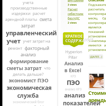
внутренний оборот?
Описание 
учета
Подскажи
3 views
производственные
Расчет
рассчитать
издержки
расчет
себестоимости
контролер
без НДС
месяц. О
смета
арендной платы
контролер
2 views
затрат
является
управленческий
показаний
КРАТКОЕ
установле
учет
СОДЕРЖАНИЕ
учет затрат на
(канализа
имеются а
факторный
ремонт
установлен
Hyperion
анализ
Pillar
(ДАЛЕЕ…)
формирование
Анализ
сметы затрат
что
в Excel
делать дальше?
КРЗ
экономист ПЭО
ПЭО
экономическая
анализ КРЗ
Стоимо
анализ
служба
аренд
показателей
экономический блог