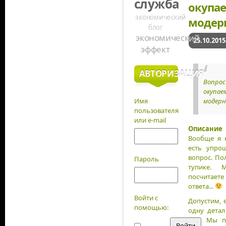
служба
окупа
экономический
модер
блог
экономический
25.10.2015
эффект
АВТОРИЗАЦИЯ
Вопрос
окупае
Имя
модерн
пользователя
или e-mail
Описание 
Вообще я н
есть упро
вопрос. По
Пароль
тупике.
посчитает
ответа...
Войти с
Допустим, 
помощью:
одну детал
руб. Мы п