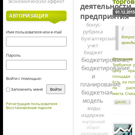
торго
экономический эффект
деятельности
01.12.2015
предприятия
АВТОРИЗАЦИЯ
бонус-
рубрика
Имя пользователя или e-mail
Вопрос
бухгалтерский
аренды
учет
бюджет
Пароль
бюджетирование
Описание 
Требуется 
бюджетирование
цену пра
и
площади з
Войти с помощью:
Есть ли по
планирование
по расп
Запомнить меня
бюджетная
места. Спас
модель
(ДАЛЕЕ…)
Регистрация пользователя
виды
Восстановление пароля
издержек
внутренний
оборот
консолидация