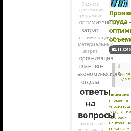
бюджета
курирование
Произ
предприятий
труда
оптимизация
оптим
затрат
оптимизация
объем
материальных
05.11.2015
затрат
организация
планово-
экономического
Вопрос
«Произ
отдела
ответы
Описание 
на
приме
«производи
ЖКХ, а им
вопросы
теплово
центрально
планирование
водоснабже
деятельности