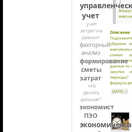
управленчес
Вопрос
учет
максим
учет
затрат на
Описание 
ремонт
Подскажит
факторный
образом м
максималь
анализ
(лимит з
формирование
предприя
данные по 
сметы
закупок 
затрат
периоды? 
формула дл
что
делать
(ДАЛЕЕ…)
дальше?
экономист
ПЭО
экономическа