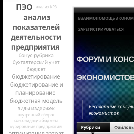
ПЭО
анализ КРЗ
анализ
ВЗАИМОПОМОЩЬ ЭКОНОМ
показателей
ЗАРЕГИСТРИРОВАТЬСЯ
деятельности
предприятия
бонус-рубрика
ФОРУМ И КОН
бухгалтерский учет
бюджет
бюджетирование
ЭКОНОМИСТО
бюджетирование и
планирование
бюджетная модель
Бесплатные консул
виды издержек
экономистов
внутренний оборот
консолидация бюджета
курирование предприятий
Рубрики
Файловы
оптимизация затрат