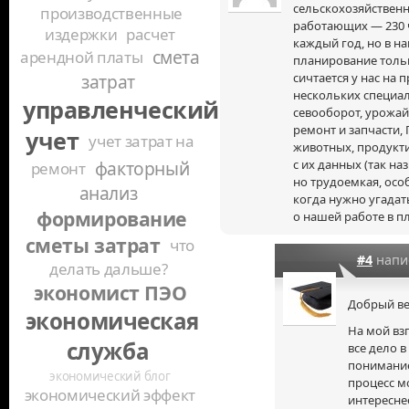
сельскохозяйствен
производственные
работающих — 230 
издержки
расчет
каждый год, но в н
смета
арендной платы
планирование тольк
сичтается у нас на 
затрат
нескольких специал
управленческий
севооборот, урожай
ремонт и запчасти, 
учет
учет затрат на
животных, продукти
с их данных (так на
факторный
ремонт
но трудоемкая, осо
анализ
когда нужно угадат
формирование
о нашей работе в п
сметы затрат
что
#4
напи
делать дальше?
экономист ПЭО
Добрый ве
экономическая
На мой взг
служба
все дело в
понимание
экономический блог
процесс м
экономический эффект
интереснее