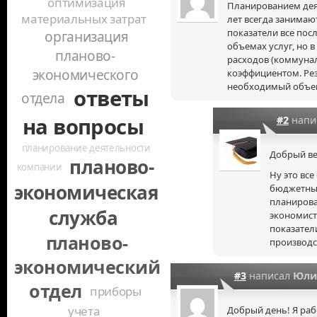
оптимизация
Планированием дея
материальных затрат
лет всегда занимаю
показатели все пос
организация
объемах услуг, но 
планово-
расходов (коммуналк
экономического
коэффициентом. Рез
необходимый объем 
ответы
отдела
на вопросы
#2
напи
планирование деятельности
Добрый ве
планово-
компании
Ну это все
экономическая
бюджетные
планирова
служба
экономист
показател
планово-
производс
экономический
#3
написал
Юли
отдел
приборы
учета
Добрый день! Я раб