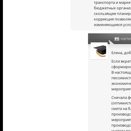
транспорта и маркети
бюджетных организ
скользящее планир
коррекция позволяю
изменяющиеся усло
#6
напи
Елена, до
Если вкрат
сформиров
В настоящ
пессимист
экономиче
мероприят
Сначала ф
(оптимист
смета на 
производ
мероприя
производс
учетом во