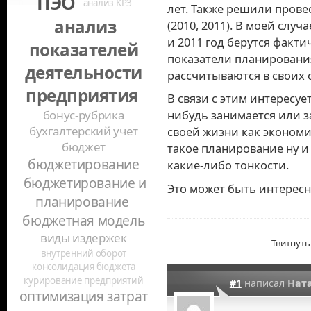
ПЭО
анализ КРЗ
лет. Также решили пров
анализ
(2010, 2011). В моей случ
и 2011 год берутся факт
показателей
показатели планирования
деятельности
рассчитываются в своих о
предприятия
В связи с этим интересуе
бонус-рубрика
нибудь занимается или 
бухгалтерский учет
своей жизни как экономи
бюджет
такое планирование ну и
бюджетирование
какие-либо
тонкости.
бюджетирование и
Это может быть интересно
планирование
бюджетная модель
виды издержек
Твитнуть
внутренний оборот
консолидация бюджета
курирование предприятий
#1
написал
Нат
оптимизация затрат