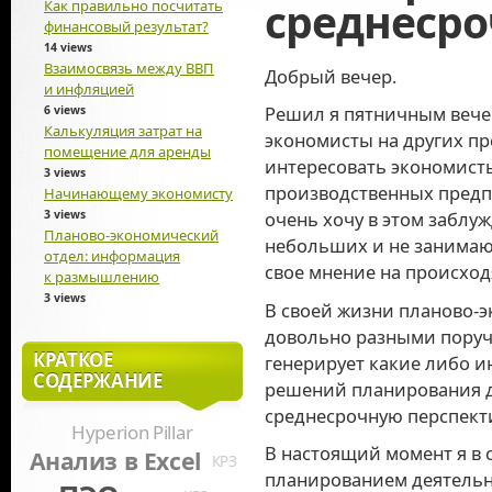
среднесро
Как правильно посчитать
финансовый результат?
14 views
Взаимосвязь между ВВП
Добрый вечер.
и инфляцией
Решил я пятничным вече
6 views
Калькуляция затрат на
экономисты на других пр
помещение для аренды
интересовать экономист
3 views
производственных предпр
Начинающему экономисту
3 views
очень хочу в этом заблу
Планово-экономический
небольших и не занима
отдел: информация
свое мнение на происход
к размышлению
3 views
В своей жизни планово-э
довольно разными поруче
КРАТКОЕ
генерирует какие либо и
СОДЕРЖАНИЕ
решений планирования д
среднесрочную перспекти
Hyperion Pillar
В настоящий момент я в 
Анализ в Excel
КРЗ
планированием деятельн