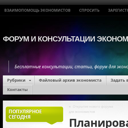
ВЗАИМОПОМОЩЬ ЭКОНОМИСТОВ
СПРОСИТЬ
ЗАРЕГИСТ
ФОРУМ И КОНСУЛЬТАЦИИ ЭКОНО
Бесплатные консультации, статьи, форум для эко
Рубрики
Файловый архив экономиста
Задать 
Контакты
Экономис
«
Открытие нового форума
ПОПУЛЯРНОЕ
для экономистов
СЕГОДНЯ
Планиров