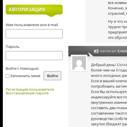
все живем
Конечно, 
АВТОРИЗАЦИЯ
отраслей, 
Ну и что 
Имя пользователя или e-mail
трудно пр
предприят
это обусл
Пароль
#5
написал
Еле
Добрый день! Согл
Войти с помощью:
более чем на 3 го
много исходных да
Запомнить меня
Если в вашей комп
попробовать заглян
Регистрация пользователя
Если Вы использует
Восстановление пароля
индексируйте все п
(внутренних измене
составить два план
составлению таког
руководство (собст
закупок (бюджет ра