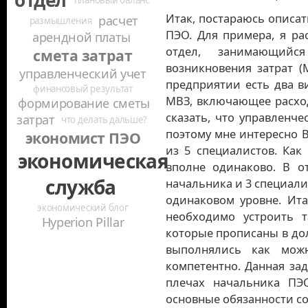
Итак, постараюсь описа
расчет
размышления
ПЭО. Для примера, я р
арендной платы
отдел, занимающийс
смета затрат
возникновения затрат (
управленческий учет
предприятии есть два в
финансовый результат
МВЗ, включающее расход
формирование сметы
сказать, что управленче
затрат
что делать дальше?
поэтому мне интересно 
экономист ПЭО
из 5 специалистов. Как
экономическая
вполне одинаково. В от
служба
начальника и 3 специали
одинаковом уровне. Ита
экономический блог
необходимо устроить т
Hyperion Pillar
которые прописаны в до
выполнялись как мож
компетентно. Данная за
плечах начальника ПЭО
основные обязанности со