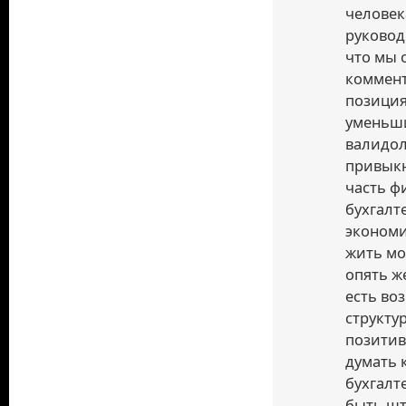
человек
руковод
что мы 
коммент
позиция
уменьши
валидол
привыкн
часть ф
бухгалт
экономи
жить мо
опять ж
есть во
структур
позитив
думать 
бухгалт
быть шт