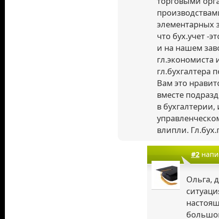
торговыми орг
производствам
элементарных 
что бух.учет -э
и на нашем зав
гл.экономиста 
гл.бухгалтера 
Вам это нравит
вместе подразд
в бухгалтерии,
управленческом
влипли. Гл.бух.
#2
напи
Ольга, 
ситуаци
настоящ
большой