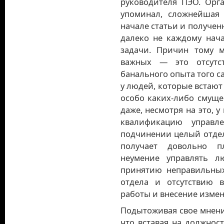
руководителя ПЭО. Орга
упоминал, сложнейшая 
начале статьи и получен
далеко не каждому нач
задачи. Причин тому 
важных — это отсутс
банального опыта того са
у людей, которые встают
особо
каких-либо
смущен
даже, несмотря на это, 
квалификацию управл
подчинении целый отдел
получает довольно п
неумение управлять 
принятию неправильных
отдела и отсутствию
работы и внесение измен
Подытоживая свое мнение
что вставая на должнос