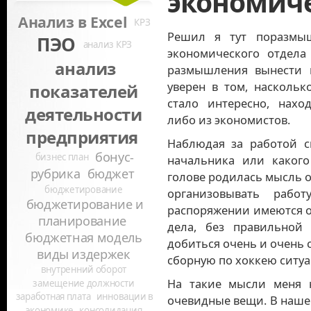
экономиче
Анализ в Excel
КРЗ
Решил я тут поразмыш
ПЭО
анализ КРЗ
экономического отдела 
анализ
размышления вынести н
уверен в том, наскольк
показателей
стало интересно, нах
деятельности
либо из экономистов.
предприятия
Наблюдая за работой св
бонус-
бизнес план
начальника или какого
рубрика
бюджет
голове родилась мысль о
бюджетирование
организовывать рабо
бюджетирование и
распоряжении имеются о
планирование
дела, без правильной 
бюджетная модель
добиться очень и очень 
виды издержек
сборную по хоккею ситуа
внутренний оборот
На такие мысли меня 
замещение должности
заработная плата
инновации в
очевидные вещи. В наше
экономике
консолидация