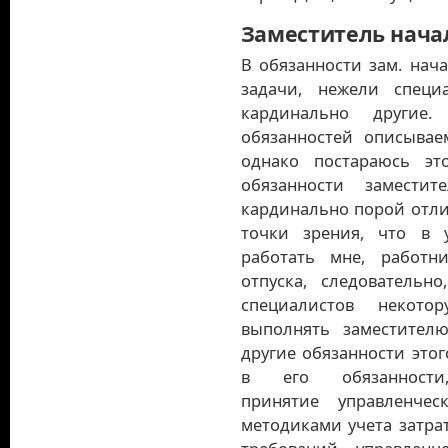
Заместитель нача
В обязанности зам. нач
задачи, нежели специ
кардинально другие
обязанностей описывае
однако постараюсь эт
обязанности замести
кардинально порой отлич
точки зрения, что в 
работать мне, работ
отпуска, следовательн
специалистов некото
выполнять заместителю
другие обязанности этог
в его обязанност
принятие управленче
методиками учета затра