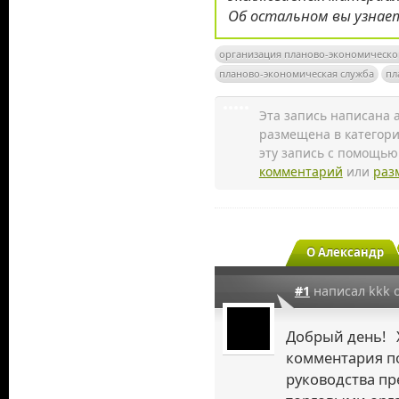
Об остальном вы узнает
организация планово-экономическо
планово-экономическая служба
пл
Эта запись написана
размещена в категор
эту запись с помощь
комментарий
или
раз
О Александр
#1
написал kkk 
Добрый день! 
комментария по
руководства пр