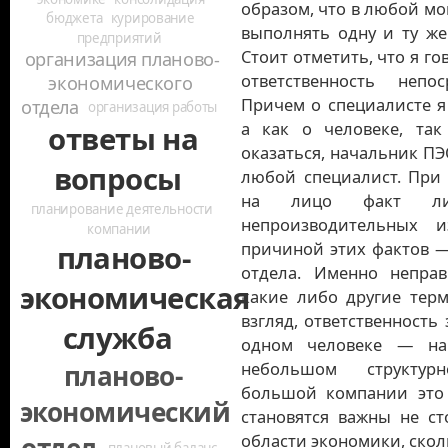
образом, что в любой мо
бюджета
курирование
выполнять одну и ту же 
предприятий
Стоит отметить, что я го
организация планово-
ответственность непо
экономического
Причем о специалисте я
отдела
организация работы
а как о человеке, та
ответы на
оказаться, начальник ПЭ
вопросы
любой специалист. При
на лицо факт ли
планирование деятельности
непроизводительных и
компании
причиной этих фактов —
планово-
отдела. Именно неправ
экономическая
какие либо другие тер
взгляд, ответственность
служба
одном человеке — на
небольшом структу
планово-
большой компании это 
экономический
становятся важны не с
области экономики, скол
отдел
плановый баланс