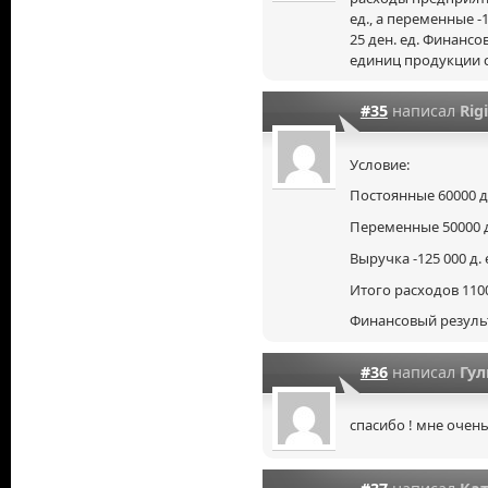
ед., а переменные -
25 ден. ед. Финанс
единиц продукции со
#35
написал
Rig
Условие:
Постоянные 60000 д.
Переменные 50000 д.
Выручка -125 000 д. 
Итого расходов 1100
Финансовый результат
#36
написал
Гул
спасибо ! мне очен