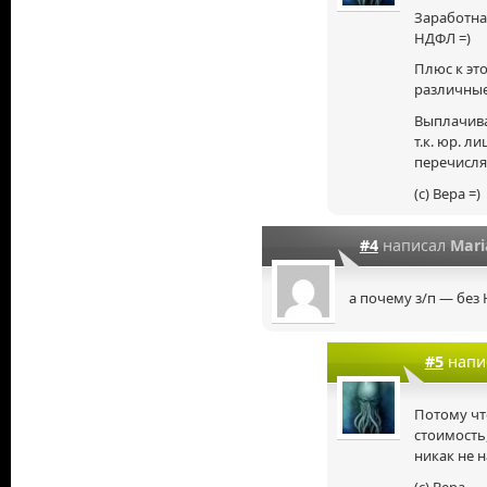
Заработная
НДФЛ =)
Плюс к эт
различные
Выплачива
т.к. юр. 
перечисля
(с) Вера =)
#4
написал
Mari
а почему з/п — без
#5
напи
Потому чт
стоимость,
никак не н
(с) Вера