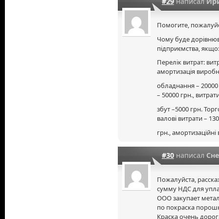
#29
написал
Ир
Помогите, пожалуйс
Чому буде дорівнюв
підприємства, якщо
Перелік витрат: вит
амортизація вироб
обладнання – 20000 
– 50000 грн., витрат
збут –5000 грн. Торг
валові витрати – 13
грн., амортизаційні 
#30
написал
Сн
Пожалуйста, расска
сумму НДС для упла
ООО закупает метал
по покраска порошк
Краска очень дорог