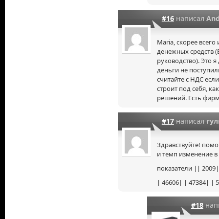
#16
написал
And
Maria, скорее всего
денежных средств (Б
руководство). Это я
деньги не поступили
считайте с НДС есл
строит под себя, к
решений. Есть фирмы
#17
написал
гул
Здравствуйте! пом
и темп изменение в
показатели || 2009|
| 46606| | 47384| | 
#18
нап