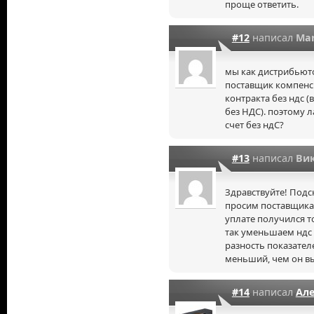
проще ответить.
#12
написал
Mar
мы как дистрибьюто
поставщик компенси
контракта без ндс (
без НДС). поэтому л
счет без ндС?
#13
написал
Ви
Здравствуйте! Подск
просим поставщика 
уплате получился т
так уменьшаем ндс к
разность показател
меньший, чем он вы
#14
написал
Ал