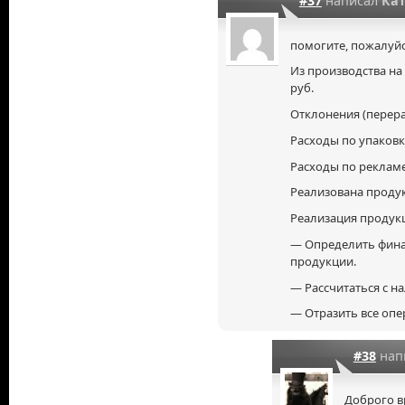
#37
написал
Ка
помогите, пожалуйс
Из производства на
руб.
Отклонения (перерас
Расходы по упаковке
Расходы по рекламе 
Реализована продукц
Реализация продук
— Определить фина
продукции.
— Рассчитаться с н
— Отразить все оп
#38
нап
Доброго в