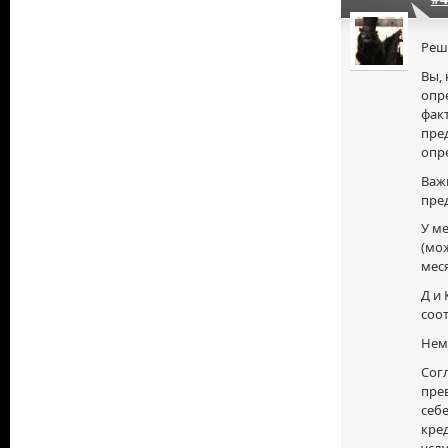
Реш
Вы, 
опр
фак
пре
опр
Важн
пре
У м
(мож
меся
Д и 
соот
Нем
Согл
пре
себ
кред
услу