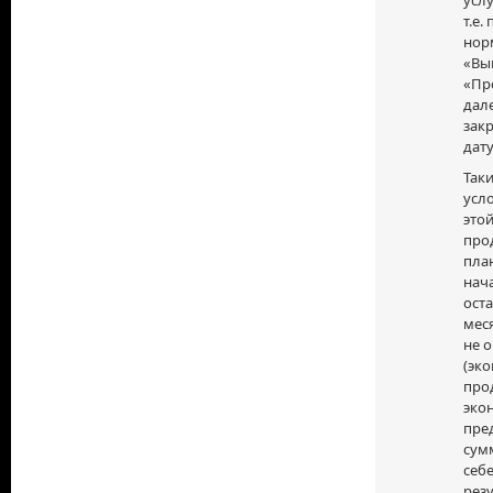
т.е
норм
«Вып
«Пр
дале
зак
дату
Таки
усл
этой
про
план
нача
оста
меся
не 
(эко
прод
экон
пре
сум
себ
резу