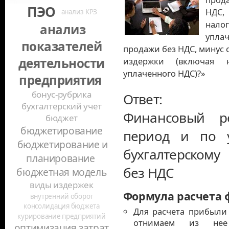
ПЭО
НДС
анализ КРЗ
нало
анализ
упл
показателей
продажи без НДС, минус 
деятельности
издержки (включая 
уплаченного НДС)?»
предприятия
бонус-рубрика
Ответ:
бухгалтерский учет
Финансовый ре
бюджет
бюджетирование
период и по у
бюджетирование и
бухгалтерскому
планирование
без НДС
бюджетная модель
виды издержек
Формула расчета ф
внутренний оборот
консолидация бюджета
Для расчета прибыли
курирование предприятий
отнимаем из нее 
оптимизация затрат