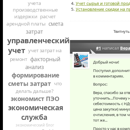
учета
Учет сырья и готовой про
Установление скидки на 
производственные
издержки
расчет
смета
арендной платы
затрат
Твитнуть
управленческий
#1
написал
Вер
учет
учет затрат на
факторный
ремонт
Добрый ночи!
анализ
Поступил дополнит
формирование
в комментариях.
сметы затрат
что
Вопрос:
делать дальше?
Вера, спасибо за отв
экономист ПЭО
уточнить...Почему 
себестоимость с НД
экономическая
цена закупки) мину
очтисления, в том 
служба
тот же...
экономический блог
Просто у нас в ком