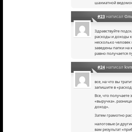
шахматной ведомос
#23
написал
Ол
Здравствуйте подск
расходы и доходы к
несколько человек
заведены папки на 
равно получается п
#24
написал
kv
все, на что вы трат
запишите в «расходы
Все, что получаете
«выручка». разница
доход».
Затем грамотно рас
налоговые (и другие
вам результат «при