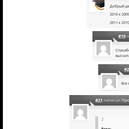
Добрый де
2010 к 2009
2011 к 2010
#19
н
Спасиб
высчит
#2
Все
#21
написал
Пр
Вера: