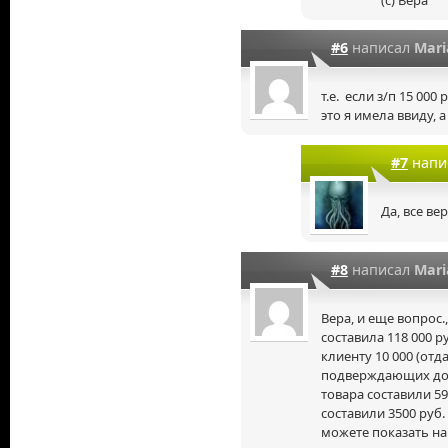
#6
написал
Mari
т.е. если з/п 15 000
это я имела ввиду, 
#7
напи
Да, все ве
#8
написал
Mari
Вера, и еще вопрос
составила 118 000 ру
клиенту 10 000 (от
подверждающих док
товара составили 59 
составили 3500 руб.
можете показать на