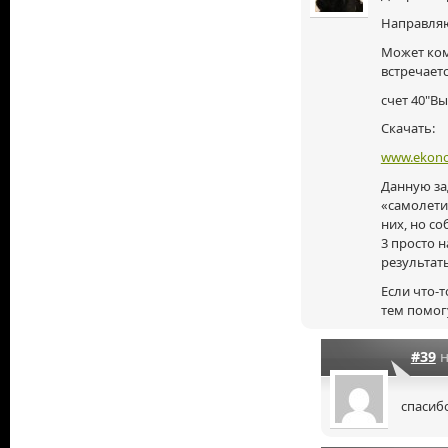
Направляю
Может
ко
встречает
счет 40"Вы
Скачать:
www.ekonom
Данную за
«самолети
них, но со
3 просто 
результат
Если
что-т
тем помог
#39
н
спасибо