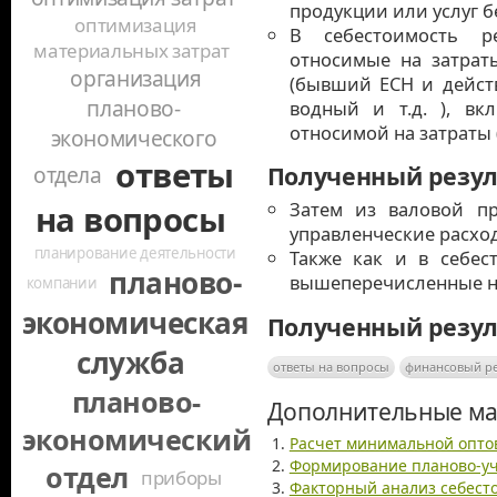
продукции или услуг б
оптимизация
В себестоимость р
материальных затрат
относимые на затрат
организация
(бывший ЕСН и дейст
планово-
водный и т.д. ), вк
относимой на затраты (
экономического
ответы
отдела
Полученный резул
Затем из валовой п
на вопросы
управленческие расхо
планирование деятельности
Также как и в себес
планово-
вышеперечисленные н
компании
экономическая
Полученный резул
служба
ответы на вопросы
финансовый ре
планово-
Дополнительные ма
экономический
Расчет минимальной опто
Формирование планово-у
отдел
приборы
Факторный анализ себест