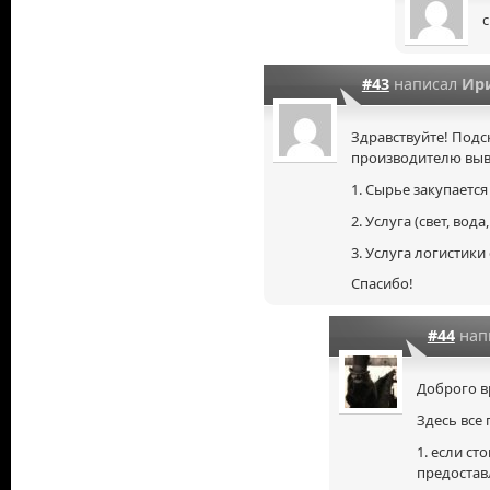
#43
написал
Ир
Здравствуйте! Подс
производителю выве
1. Сырье закупается
2. Услуга (свет, вод
3. Услуга логистики
Спасибо!
#44
нап
Доброго в
Здесь все 
1. если ст
предостав