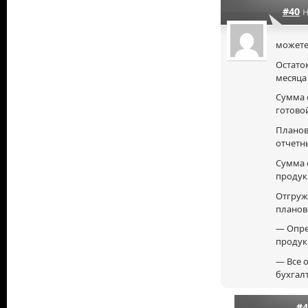
#40
н
можете
Остато
месяца 
Сумма о
готово
Планов
отчетны
Сумма 
продукц
Отгруж
планово
— Опре
продук
— Все 
бухгал
#4