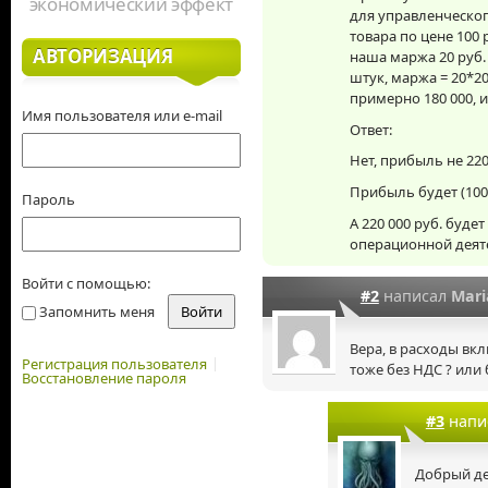
экономический эффект
для управленческог
товара по цене 100 р
АВТОРИЗАЦИЯ
наша маржа 20 руб.
штук, маржа = 20*20
примерно 180 000, и
Имя пользователя или e-mail
Ответ:
Нет, прибыль не 220
Прибыль будет (100/1
Пароль
А 220 000 руб. буде
операционной деят
Войти с помощью:
#2
написал
Mari
Запомнить меня
Вера, в расходы вкл
Регистрация пользователя
тоже без НДС ? или
Восстановление пароля
#3
напи
Добрый де