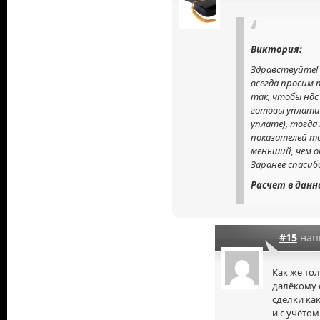
Виктория:
Здравствуйте! 
всегда просим
так, чтобы ндс
готовы уплати
уплате), тогда
показателей то
меньший, чем о
Заранее спасиб
Расчет в данн
#15
нап
Как же тол
далёкому о
сделки ка
и с учёто