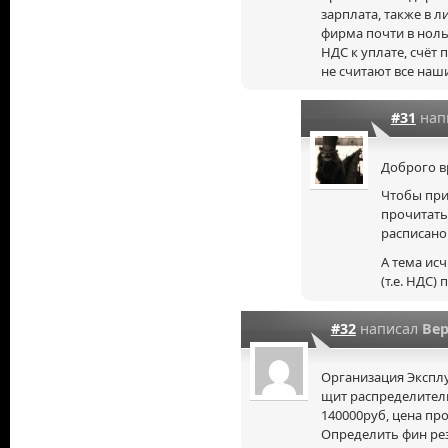
зарплата, также в л
фирма почти в ноль!
НДС к уплате, счёт 
не считают все наш
#31
нап
Доброго в
Чтобы при
прочитать 
расписано
А тема ис
(т.е. НДС)
#32
написал
Ве
Организация Эксплу
щит распределител
140000руб, цена про
Определить фин ре