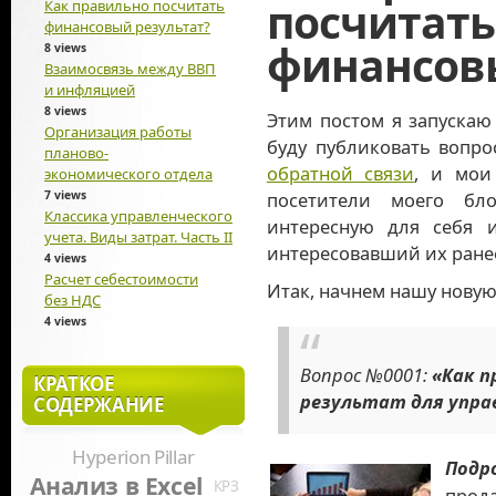
посчитать
Как правильно посчитать
финансовый результат?
финансовы
8 views
Взаимосвязь между ВВП
и инфляцией
8 views
Этим постом я запускаю
Организация работы
буду публиковать вопр
планово-
обратной связи
, и мои
экономического отдела
7 views
посетители моего бл
Классика управленческого
интересную для себя 
учета. Виды затрат. Часть II
интересовавший их ранее
4 views
Расчет себестоимости
Итак, начнем нашу новую
без НДС
4 views
Вопрос №0001:
«Как п
КРАТКОЕ
результат для упра
СОДЕРЖАНИЕ
Hyperion Pillar
Подр
Анализ в Excel
КРЗ
прод