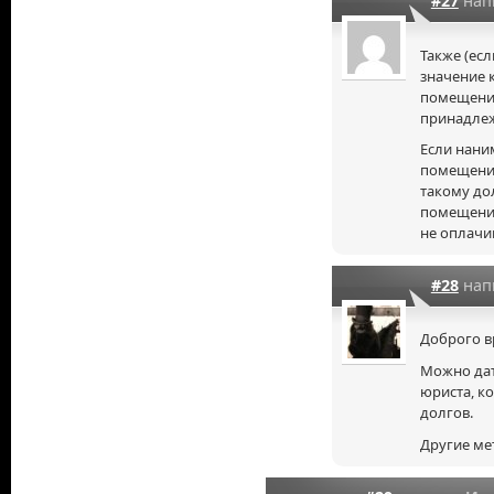
#27
нап
Также (есл
значение к
помещени
принадлеж
Если нани
помещения
такому до
помещения
не оплачи
#28
нап
Доброго в
Можно дат
юриста, к
долгов.
Другие ме