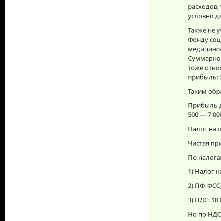
расходов, 
условно дл
Также не 
Фонду соц
медицинск
Суммарно 
тоже относ
прибыль: 7
Таким обр
Прибыль д
500 — 7 000
Налог на п
Чистая при
По налога
1) Налог н
2) ПФ, ФСС
3) НДС: 18 
Но по НДС