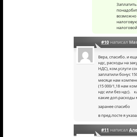
Заплатить
понадобить
возможно 
налоговую
налоговой 
#10
написал
Mar
Вера, спасибо. и ещ
ндс, расходы на заку
НДС), ком.услуги сос
заплатили бонус 150
месяце нам компенс
(15 000/1,18 нам ко
ндс или без ндс). к
какие доп.расходы 
заранее спасибо
в пред.посте я указа
#11
написал
Ал