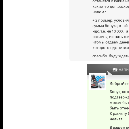
останется и какие 
какие
-то
доп.расход
налом?
+ 2 пример. услови
сумма бонуса, к-ый
ндс, т.е. не 10 000,
расчеты, и опять же
чтомы отдаем денег
которого ндс не вхо
спасибо. буду ждать
#9
напи
Добрый ве
Бонус, ко
подтвержд
может быть
быть отне
К расчету
нельзя.
В вашем в