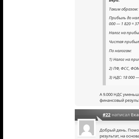
Таким образом:
Прибыль до нал
000 — 1 820 = 37
Налог на прибыл
Чистая прибыль:
По налогам:
1) Налог на при
2) ПФ, ФСС, ФОМ
3) НДС: 18 000 —
А 9.000 НДС уменьш
финансовый резуль
#22
написал
Ек
Добрый день. Помо
результат, на осно