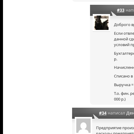
#33
нап
Доброго в
Если отвл
данной сд
условий п
Бухгалтерс
р.
Начисленн
Списано в 
Выручка = 2
Т.о. фин. р
000 р.)
#34
написал
Де
Предприятие произ
расходы предприяти