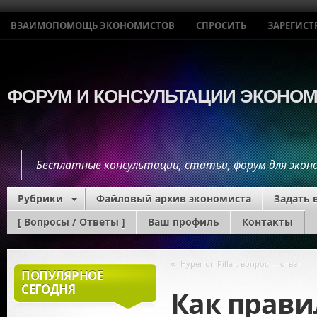
ВЗАИМОПОМОЩЬ ЭКОНОМИСТОВ
СПРОСИТЬ
ЗАРЕГИСТ
ФОРУМ И КОНСУЛЬТАЦИИ ЭКОНО
Бесплатные консультации, статьи, форум для эко
Рубрики
Файловый архив экономиста
Задать 
[ Вопросы / Ответы ]
Ваш профиль
Контакты
Экономис
«
Hyperion Pillar: вопрос — ответ
ПОПУЛЯРНОЕ
СЕГОДНЯ
Как прави