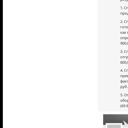
1. 
прод
2. 
гото
как 
опр
900,
3. 
отг
800,
4. 
пре
факт
руб.
5. О
обор
(69 