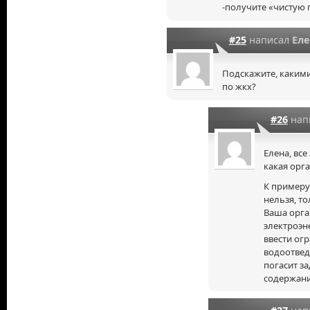
-получите «чистую 
#25
написал
Еле
Подскажите, каким
по жкх?
#26
нап
Елена, все
какая орга
К примеру
нельзя, то
Ваша орга
электроэн
ввести ог
водоотвед
погасит з
содержани