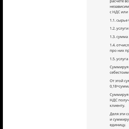
расчете в
независим
с НДС или б
1.1. сырье
1.2. услуги
1.3. сумма
1.4. отчи
про них пр
1.5. услуг
Суммируя 
себестоим
От этой с
0,18=сумм
Суммируя 
НДС получ
клиенту.
Деля эти 
и суммиру
единицу.