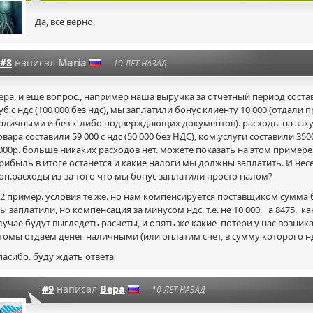
Да, все верно.
#8
написал
Maria
10 ЛЕТ НАЗАД
ера, и еще вопрос., например наша выручка за отчетный период состав
уб с ндс (100 000 без ндс), мы заплатили бонус клиенту 10 000 (отдали 
аличными и без
к-либо
подверждающих документов). расходы на зак
овара составили 59 000 с ндс (50 000 без НДС), ком.услуги составили 3500
000р. больше никаких расходов нет. можете показать на этом примере.
рибыль в итоге останется и какие налоги мы должны заплатить. И нес
оп.расходы из-за того что мы бонус заплатили просто налом?
 2 пример. условия те же. но нам компенсируется поставщиком сумма 
ы заплатили, но компенсация за минусом ндс, т.е. не 10 000, а 8475. ка
лучае будут выглядеть расчеты, и опять же какие потери у нас возника
томы отдаем денег наличными (или оплатим счет, в сумму которого нд
пасибо. буду ждать ответа
#9
написал
Вера
10 ЛЕТ НАЗАД