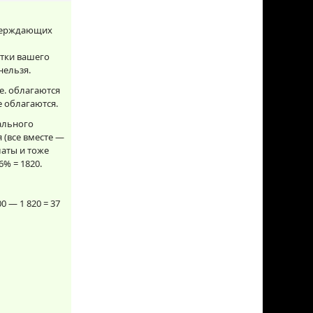
тверждающих
ытки вашего
нельзя.
е. облагаются
е облагаются.
ального
 (все вместе —
латы и тоже
6% = 1820.
 — 1 820 = 37