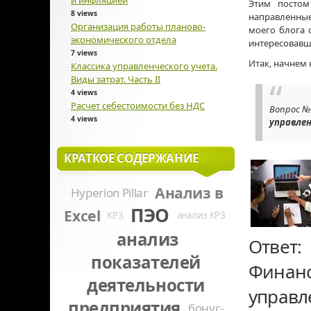
и инфляцией
Этим постом
8 views
направленные
Организация работы планово-
моего блога 
экономического отдела
интересовавш
7 views
Итак, начнем
Классика управленческого учета.
Виды затрат. Часть II
4 views
Расчет себестоимости без НДС
Вопрос №
4 views
управлен
КРАТКОЕ СОДЕРЖАНИЕ
Анализ в
Hyperion Pillar
ПЭО
Excel
КРЗ
анализ КРЗ
анализ
Ответ:
показателей
Финанс
деятельности
управ
предприятия
бонус-