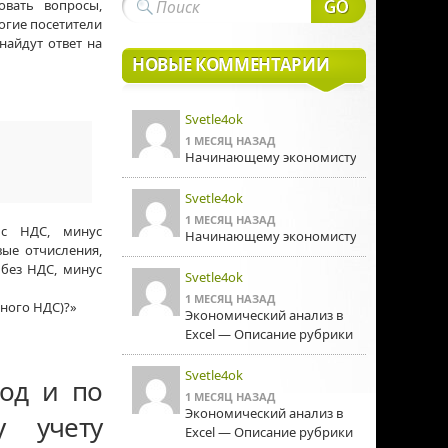
овать вопросы,
ногие посетители
найдут ответ на
НОВЫЕ КОММЕНТАРИИ
Svetle4ok
1 МЕСЯЦ НАЗАД
Начинающему экономисту
Svetle4ok
1 МЕСЯЦ НАЗАД
с НДС, минус
Начинающему экономисту
вые отчисления,
без НДС, минус
Svetle4ok
1 МЕСЯЦ НАЗАД
нного НДС)?»
Экономический анализ в
Excel — Описание рубрики
Svetle4ok
иод и по
1 МЕСЯЦ НАЗАД
Экономический анализ в
у учету
Excel — Описание рубрики