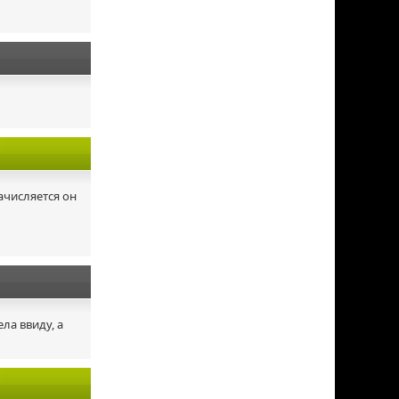
ачисляется он
ела ввиду, а