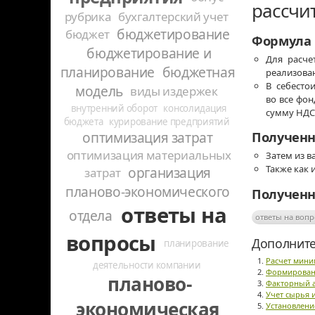
рассчи
рубрика
бухгалтерский учет
бюджетирование
бюджет
Формула 
бюджетирование и
Для расче
планирование
бюджетная
реализован
В себесто
модель
виды издержек
во все фон
внутренний оборот
консолидация
сумму НДС 
бюджета
курирование предприятий
оптимизация затрат
Полученн
оптимизация материальных
Затем из 
Также как 
организация
затрат
планово-экономического
Полученн
ответы на
отдела
ответы на воп
вопросы
Дополните
планирование
Расчет мини
деятельности компании
Формирован
планово-
Факторный а
Учет сырья 
экономическая
Установлени