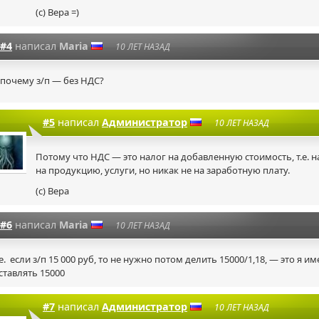
(с) Вера =)
#4
написал
Maria
10 ЛЕТ НАЗАД
 почему з/п — без НДС?
#5
написал
Администратор
10 ЛЕТ НАЗАД
Потому что НДС — это налог на добавленную стоимость, т.е. н
на продукцию, услуги, но никак не на заработную плату.
(с) Вера
#6
написал
Maria
10 ЛЕТ НАЗАД
.е. если з/п 15 000 руб, то не нужно потом делить 15000/1,18, — это я им
ставлять 15000
#7
написал
Администратор
10 ЛЕТ НАЗАД