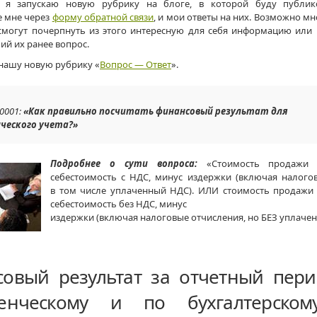
 я запускаю новую рубрику на блоге, в которой буду публик
 мне через
форму обратной связи
, и мои ответы на них. Возможно м
смогут почерпнуть из этого интересную для себя информацию или 
ий их ранее вопрос.
 нашу новую рубрику «
Вопрос — Ответ
».
0001:
«Как правильно посчитать финансовый результат для
ческого учета?»
Подробнее о сути вопроса:
«Стоимость продажи 
себестоимость с НДС, минус издержки (включая налого
в том числе уплаченный НДС). ИЛИ стоимость продажи 
себестоимость без НДС, минус
издержки (включая налоговые отчисления, но БЕЗ уплаче
овый результат за отчетный пер
ленческому и по бухгалтерском