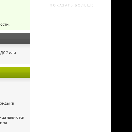
ПОКАЗАТЬ БОЛЬШЕ
ости.
НДС ? или
онды (в
лица являются
и за