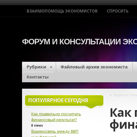
ВЗАИМОПОМОЩЬ ЭКОНОМИСТОВ
СПРОСИТЬ
ФОРУМ И КОНСУЛЬТАЦИИ Э
Рубрики
Файловый архив экономиста
Контакты
«
Hyperion Pill
ПОПУЛЯРНОЕ СЕГОДНЯ
Как 
Как правильно посчитать
фин
финансовый результат?
8 views
Взаимосвязь между ВВП