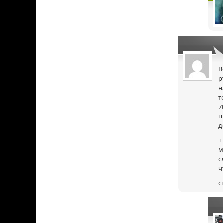
В
р
н
т
7
п
д
+
м
с
ч
с