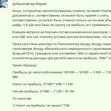
Добрый вечер Мария!
Бонус, который вы заплатили вашему клиенту, не имеет под
документов и, соответственно, не может быть принят к учету,
соответственно, он может быть отнесен только на личные уб
шефа. =) К расчету базы по налогу на прибыль его применить 
В вашем вопросе не пояснен состав коммерческих расходов, т.
они НДС или нет, поэтому условно для расчета возьмем, что н
Также не учтены расходы по Пенсионному фонду, Фонду соци
страхования, Фонду обязательного медицинского страхования
бывший ЕСН). Суммарно они составляют 26% от заработной п
относятся на расходы при расчете налога на прибыль: 7000 * 2
Таким образом:
Прибыль до налогообложения: 100 000 — 50 000 — 3 500 — 7 000
680.
Налог на прибыль: 37 680 * 20% = 7 536
Чистая прибыль: 37 680 — 7 536 = 30 144
По налогам:
1) Налог на прибыль: см. выше 7 536