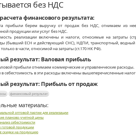
тывается без НДС
расчета финансового результата:
та прибыли берем выручку от продаж без НДС, отнимаем из нее
ной продукции или услуг без НДС.
имость реализации включены и налоги, относимые на затраты (ст
ды (бывший ЕСН и действующий СНС), НДПИ, транспортный, водный и 
только в части, относимой на затраты (ст.170 НК РФ).
ый результат: Валовая прибыль
валовой прибыли отнимаем коммерческие и управленческие расходы.
и в себестоимость в эти расходы включены вышеперечисленные налог
ый результат: Прибыль от продаж
росы
финансовый результат
льные материалы:
мальной оптовой партии для реализации
ие планово-учетной цены
нализ себестоимости
и готовой продукции
е скидки на продукцию