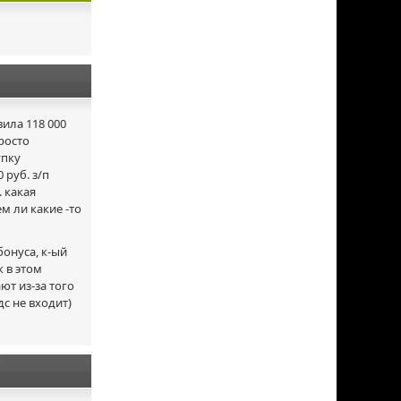
ила 118 000
просто
упку
 руб. з/п
 какая
ем ли какие
-то
бонуса, к-ый
к в этом
ют из-за того
с не входит)