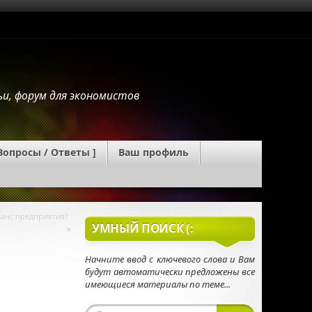
и, форум для экономистов
 Вопросы / Ответы ]
Ваш профиль
диняйтесь!
E-mail подписка на новые посты!
Мы в Twitter!
анс предприятия?
УМНЫЙ ПОИСК (:
»
Начните ввод c ключевого слова и Вам
будут автоматически предложены все
имеющиеся материалы по теме...