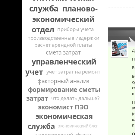
служба
планово-
экономический
отдел
приборы учета
производственные издержки
расчет арендной платы
Д
смета затрат
управленческий
П
В
учет
учет затрат на ремонт
В
факторный анализ
с
формирование сметы
с
в
затрат
что делать дальше?
П
экономист ПЭО
у
(
экономическая
ш
служба
п
экономический блог
экономический эффект
О