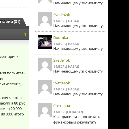
Начинающему экономисту
Svetle4ok
1 МЕСЯЦ НАЗАД
тарии (81)
Начинающему экономисту
1
Doomka
1 МЕСЯЦ НАЗАД
Начинающему экономисту
ментариях.
Svetle4ok
1 МЕСЯЦ НАЗАД
Начинающему экономисту
льзя посчитать
ния
Svetle4ok
очтисления,
1 МЕСЯЦ НАЗАД
Начинающему экономисту
авленческого
закупка 80 руб
Светлана
ример 20 000
3 МЕСЯЦЕВ НАЗАД
80 000, итого
Как правильно посчитать
финансовый результат?