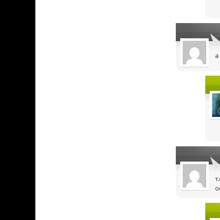
а
т
о