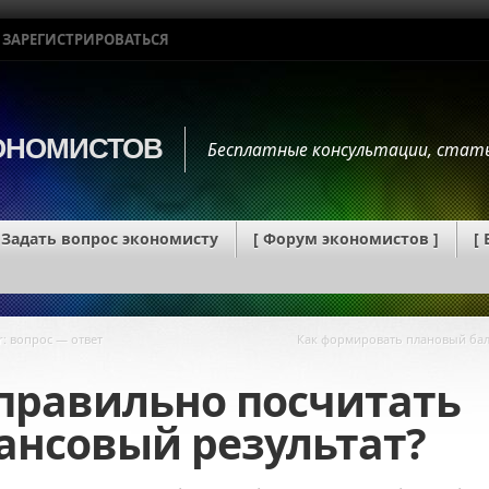
ЗАРЕГИСТРИРОВАТЬСЯ
КОНОМИСТОВ
Бесплатные консультации, стать
Задать вопрос экономисту
[ Форум экономистов ]
[
Экономистка ВКонтакте, присое
ar: вопрос — ответ
Как формировать плановый бал
правильно посчитать
ансовый результат?