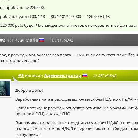
ет, прибыль не 220 000.
рибыль будет (100/1,18 — 80/1,18) * 20 000 — 180 000/1,18
 220 000 руб. будет Чистый денежный поток от операционной деятельн
#2
написал
Maria
10 ЛЕТ НАЗАД
ера, в расходы включается зар.плата — нужно ли ее считать тоже без 
рать как начислено?
#3
написал
Администратор
10 ЛЕТ НАЗАД
Добрый день!
Заработная плата в расходы включается без НДС, но с НДФЛ =)
Плюс к этому на расходы относятся отчисления в различные ф
прошлом ЕСН), а также СНС.
Выплачивается зарплата сотрудникам уже без НДФЛ, т.к. юр. 
налоговым агентом по НДФЛ и перечисляют его в бюджет сам
сотрудников.