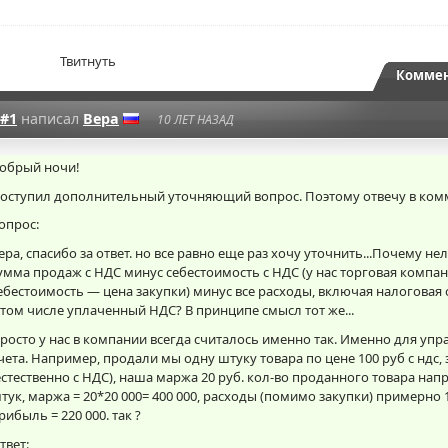
Твитнуть
Коммен
#1
написал
Вера
10 ЛЕТ НАЗАД
обрый ночи!
оступил дополнительный уточняющий вопрос. Поэтому отвечу в ком
опрос:
ера, спасибо за ответ. но все равно еще раз хочу уточнить...Почему не
умма продаж с НДС минус себестоимость с НДС (у нас торговая компа
ебестоимость — цена закупки) минус все расходы, включая налоговая 
 том числе уплаченный НДС? В принципе смысл тот же...
росто у нас в компании всегда считалось именно так. Именно для упр
чета. Например, продали мы одну штуку товара по цене 100 руб с ндс, 
естественно с НДС), наша маржа 20 руб. кол-во проданного товара нап
тук, маржа = 20*20 000= 400 000, расходы (помимо закупки) примерно 1
рибыль = 220 000. так ?
твет: