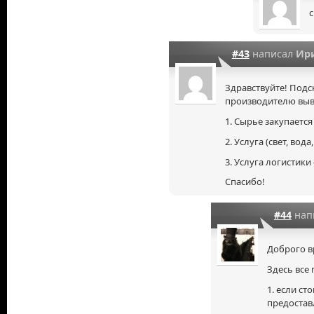
#43
написал
Ир
Здравствуйте! Подс
производителю выве
1. Сырье закупается
2. Услуга (свет, вод
3. Услуга логистики
Спасибо!
#44
нап
Доброго в
Здесь все 
1. если ст
предостав