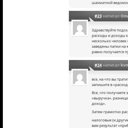
шахматной ведомос
#23
написал
Ол
Здравствуйте подск
расходы и доходы к
несколько человек
заведены папки на 
равно получается п
#24
написал
kv
все, на что вы трат
запишите в «расходы
Все, что получаете
«выручка». разница
доход».
Затем грамотно рас
налоговые (и другие
вам результат «при