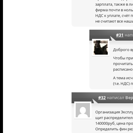
зарплата, также в л
фирма почти в ноль!
НДС к уплате, счёт 
не считают все наш
#31
нап
Доброго в
Чтобы при
прочитать 
расписано
А тема ис
(т.е. НДС)
#32
написал
Ве
Организация Эксплу
щит распределител
140000руб, цена про
Определить фин ре