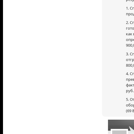
1. 
прод
2. 
гото
как 
опр
900,
3. 
отг
800,
4. 
пре
факт
руб.
5. О
обор
(69 