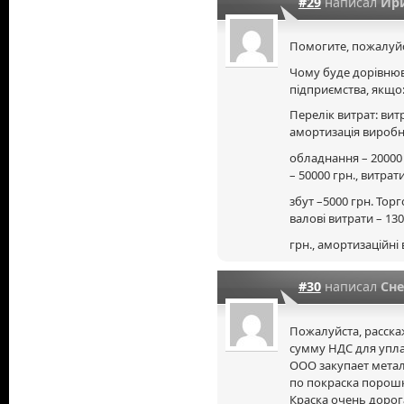
#29
написал
Ир
Помогите, пожалуйс
Чому буде дорівнюв
підприємства, якщо
Перелік витрат: вит
амортизація вироб
обладнання – 20000 
– 50000 грн., витрат
збут –5000 грн. Торг
валові витрати – 13
грн., амортизаційні 
#30
написал
Сн
Пожалуйста, расска
сумму НДС для упла
ООО закупает метал
по покраска порошк
Краска очень дорог