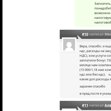
Заплатить
понадобить
возможно 
налоговую
налоговой 
#10
написал
Mar
Вера, спасибо. и ещ
ндс, расходы на заку
НДС), ком.услуги сос
заплатили бонус 150
месяце нам компенс
(15 000/1,18 нам ко
ндс или без ндс). к
какие доп.расходы 
заранее спасибо
в пред.посте я указа
#11
написал
Ал