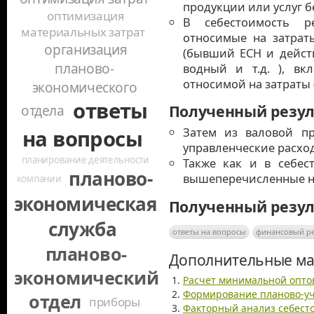
продукции или услуг б
оптимизация
В себестоимость р
материальных затрат
относимые на затрат
организация
(бывший ЕСН и дейст
планово-
водный и т.д. ), вк
относимой на затраты (
экономического
ответы
отдела
Полученный резул
Затем из валовой п
на вопросы
управленческие расхо
планирование деятельности
Также как и в себес
планово-
вышеперечисленные н
компании
экономическая
Полученный резул
служба
ответы на вопросы
финансовый ре
планово-
Дополнительные ма
экономический
Расчет минимальной опто
Формирование планово-у
отдел
приборы
Факторный анализ себест