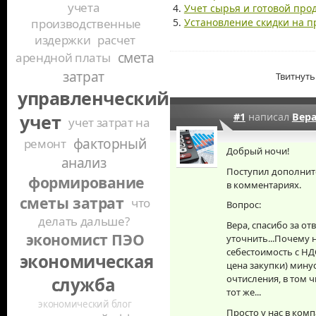
учета
Учет сырья и готовой про
Установление скидки на 
производственные
издержки
расчет
смета
арендной платы
затрат
Твитнуть
управленческий
#1
написал
Вер
учет
учет затрат на
факторный
ремонт
Добрый ночи!
анализ
Поступил дополнит
формирование
в комментариях.
сметы затрат
что
Вопрос:
делать дальше?
Вера, спасибо за отв
экономист ПЭО
уточнить...Почему 
себестоимость с НД
экономическая
цена закупки) мину
очтисления, в том 
служба
тот же...
экономический блог
Просто у нас в ком