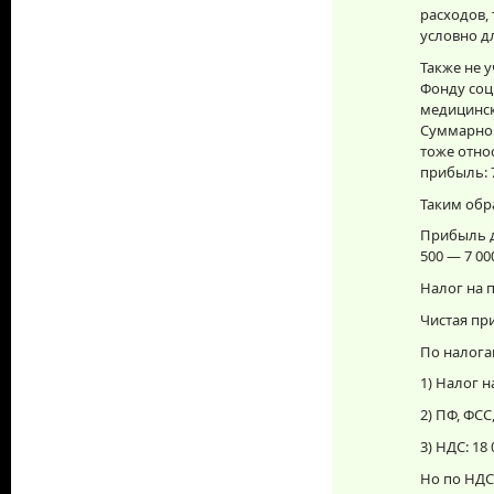
расходов, 
условно дл
Также не 
Фонду соц
медицинск
Суммарно 
тоже относ
прибыль: 7
Таким обр
Прибыль д
500 — 7 000
Налог на п
Чистая при
По налога
1) Налог н
2) ПФ, ФСС
3) НДС: 18 
Но по НДС