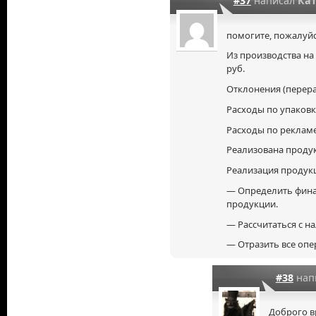
#37
написал
Ка
помогите, пожалуйс
Из производства на
руб.
Отклонения (перерас
Расходы по упаковке
Расходы по рекламе 
Реализована продукц
Реализация продук
— Определить фина
продукции.
— Рассчитаться с н
— Отразить все оп
#38
нап
Доброго в