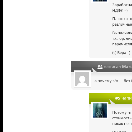
Заработная
НДФЛ =)
Плюс к эт
различные
Выплачива
т.к. юр. 
перечисля
(с) Вера =)
#4
написал
Mari
а почему з/п — без
#5
напи
Потому чт
стоимость,
никак не н
(с) Вера