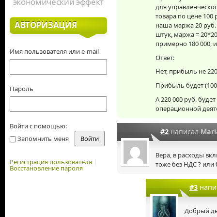
экономический эффект
для управленческог
товара по цене 100 р
АВТОРИЗАЦИЯ
наша маржа 20 руб.
штук, маржа = 20*20
примерно 180 000, и
Имя пользователя или e-mail
Ответ:
Нет, прибыль не 220
Прибыль будет (100/1
Пароль
А 220 000 руб. буде
операционной деят
Войти с помощью:
#2
написал
Mari
Запомнить меня
Вера, в расходы вкл
Регистрация пользователя
тоже без НДС ? или
Восстановление пароля
#3
напи
Добрый де