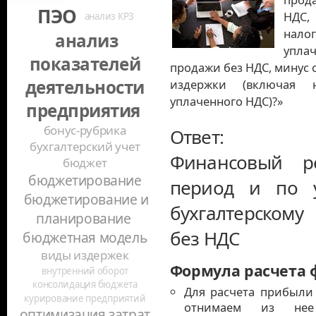
ПЭО
НДС
анализ КРЗ
нало
анализ
упл
показателей
продажи без НДС, минус 
деятельности
издержки (включая 
уплаченного НДС)?»
предприятия
бонус-рубрика
Ответ:
бухгалтерский учет
Финансовый ре
бюджет
бюджетирование
период и по у
бюджетирование и
бухгалтерскому
планирование
без НДС
бюджетная модель
виды издержек
Формула расчета ф
внутренний оборот
консолидация бюджета
Для расчета прибыли
курирование предприятий
отнимаем из нее 
оптимизация затрат