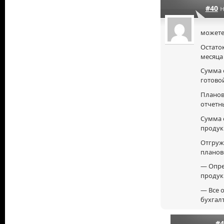
#40
н
можете
Остато
месяца 
Сумма о
готово
Планов
отчетны
Сумма 
продукц
Отгруж
планово
— Опре
продук
— Все 
бухгал
#4