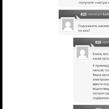
-получите «чистую 
#25
написал
Еле
Подскажите, каким
по жкх?
#26
нап
Елена, все
какая орга
К примеру
нельзя, то
Ваша орга
электроэн
ввести ог
водоотвед
погасит з
содержани