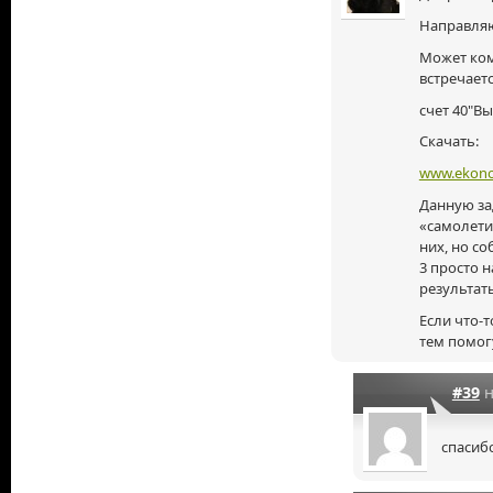
Направляю
Может
ко
встречает
счет 40"Вы
Скачать:
www.ekonom
Данную за
«самолети
них, но со
3 просто 
результат
Если
что-т
тем помог
#39
н
спасибо