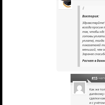
Виктория:
Здравствуйте! 
всегда просим
так, чтобы ндс
готовы уплати
уплате), тогда
показателей то
меньший, чем о
Заранее спасиб
Расчет в данн
#15
нап
Как же тол
далёкому о
сделки ка
и с учёто