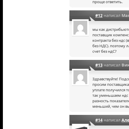
проще ответить.
#12
написал
Mar
мы как дистрибьюто
поставщик компенси
контракта без ндс (
без НДС). поэтому л
счет без ндС?
#13
написал
Ви
Здравствуйте! Подск
просим поставщика 
уплате получился т
так уменьшаем ндс к
разность показател
меньший, чем он вы
#14
написал
Ал