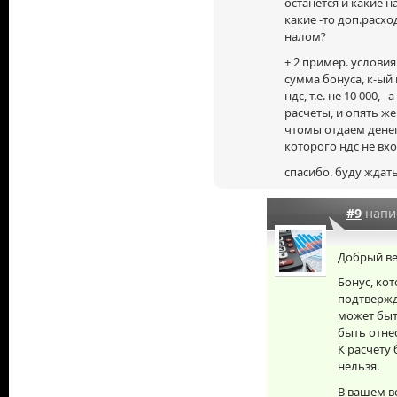
останется и какие 
какие
-то
доп.расход
налом?
+ 2 пример. услови
сумма бонуса, к-ый
ндс, т.е. не 10 000,
расчеты, и опять же
чтомы отдаем денег
которого ндс не вхо
спасибо. буду ждать
#9
напи
Добрый ве
Бонус, ко
подтвержд
может быть
быть отне
К расчету
нельзя.
В вашем в