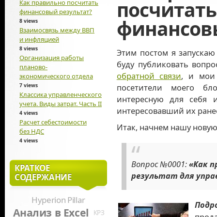
посчитать
Как правильно посчитать
финансовый результат?
финансовы
8 views
Взаимосвязь между ВВП
и инфляцией
8 views
Этим постом я запускаю
Организация работы
буду публиковать вопр
планово-
обратной связи
, и мои
экономического отдела
7 views
посетители моего бл
Классика управленческого
интересную для себя 
учета. Виды затрат. Часть II
интересовавший их ранее
4 views
Расчет себестоимости
Итак, начнем нашу новую
без НДС
4 views
Вопрос №0001:
«Как п
КРАТКОЕ
результат для упра
СОДЕРЖАНИЕ
Hyperion Pillar
Подр
Анализ в Excel
КРЗ
прод