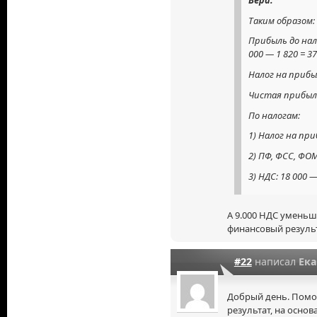
Таким образом:
Прибыль до нал
000 — 1 820 = 37
Налог на прибыл
Чистая прибыль:
По налогам:
1) Налог на при
2) ПФ, ФСС, ФОМ
3) НДС: 18 000 —
А 9.000 НДС уменьш
финансовый резуль
#22
написал
Ек
Добрый день. Помо
результат, на осно