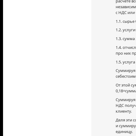
расчете в
независим
с НДС или б
1.1. сырье
1.2. услуги
1.3. сумма
1.4. отчи
про них пр
1.5. услуг
Суммируя 
себестоим
От этой с
0,18=сумм
Суммируя 
НДС получ
клиенту.
Деля эти 
и суммиру
единицу.