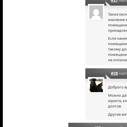
#27
нап
Также (есл
значение к
помещени
принадлеж
Если нани
помещения
такому до
помещения
не оплачи
#28
нап
Доброго в
Можно дат
юриста, к
долгов.
Другие ме