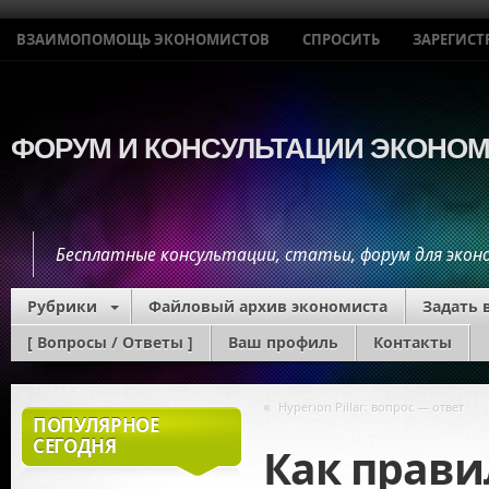
ВЗАИМОПОМОЩЬ ЭКОНОМИСТОВ
СПРОСИТЬ
ЗАРЕГИСТ
ФОРУМ И КОНСУЛЬТАЦИИ ЭКОНО
Бесплатные консультации, статьи, форум для эко
Рубрики
Файловый архив экономиста
Задать 
[ Вопросы / Ответы ]
Ваш профиль
Контакты
Экономис
«
Hyperion Pillar: вопрос — ответ
ПОПУЛЯРНОЕ
СЕГОДНЯ
Как прави