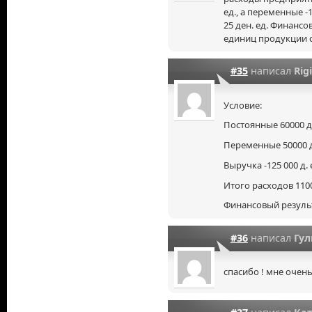
ед., а переменные -
25 ден. ед. Финанс
единиц продукции со
#35
написал
Rig
Условие:
Постоянные 60000 д.
Переменные 50000 д.
Выручка -125 000 д. 
Итого расходов 1100
Финансовый результат
#36
написал
Гул
спасибо ! мне очен