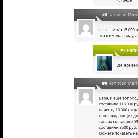
#6
написал
Mari
т.е. если з/п 15 000
это я имела ввиду, 
#7
напи
Да, все ве
#8
написал
Mari
Вера, и еще вопрос
составила 118 000 ру
клиенту 10 000 (от
подверждающих док
товара составили 59 
составили 3500 руб.
можете показать на