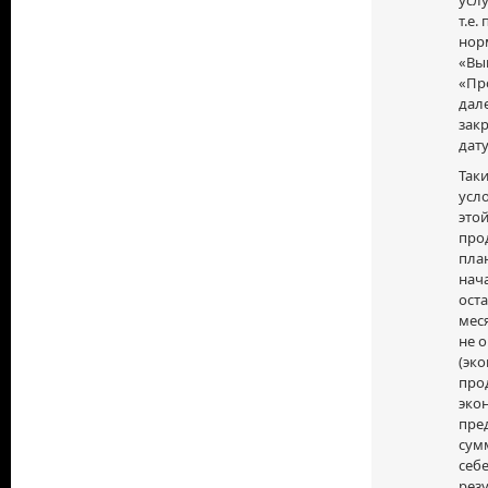
т.е
норм
«Вып
«Пр
дале
зак
дату
Таки
усл
этой
про
план
нача
оста
меся
не 
(эко
прод
экон
пре
сум
себ
резу