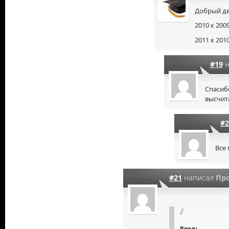
Добрый де
2010 к 2009
2011 к 2010
#19
н
Спасиб
высчит
#2
Все
#21
написал
Пр
Вера: