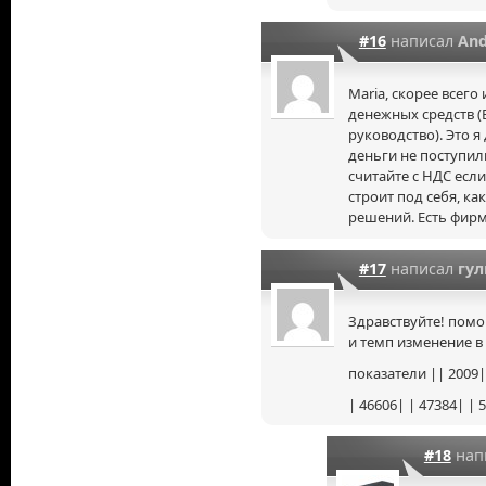
#16
написал
And
Maria, скорее всего
денежных средств (Б
руководство). Это я
деньги не поступили
считайте с НДС есл
строит под себя, к
решений. Есть фирмы
#17
написал
гул
Здравствуйте! пом
и темп изменение в
показатели || 2009|
| 46606| | 47384| | 
#18
нап