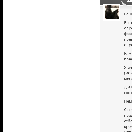
Реш
Вы, 
опр
фак
пре
опр
Важн
пре
У м
(мож
меся
Д и 
соот
Нем
Согл
пре
себ
кред
услу