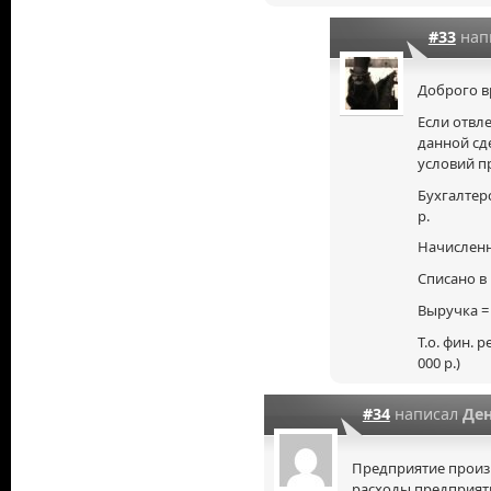
#33
нап
Доброго в
Если отвл
данной сд
условий п
Бухгалтерс
р.
Начисленн
Списано в 
Выручка = 2
Т.о. фин. р
000 р.)
#34
написал
Де
Предприятие произ
расходы предприяти